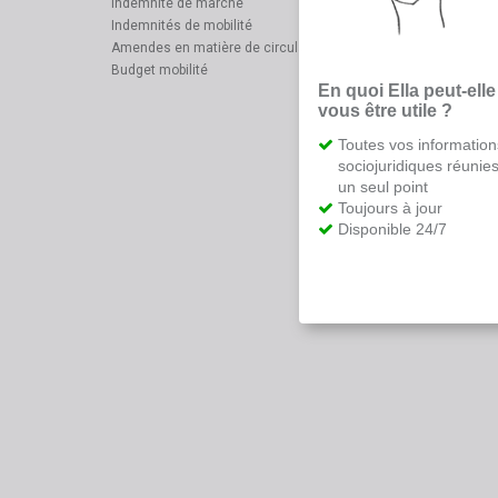
Indemnité de marche
Indemnités de mobilité
Amendes en matière de circulation
Budget mobilité
En quoi Ella peut-elle
vous être utile ?
Toutes vos information
sociojuridiques réunie
un seul point
Toujours à jour
Disponible 24/7