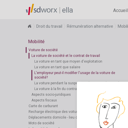
ella
Accueil
Droit du travail
Rémunération alternative
Mobil
Mobilité
Voiture de société
La voiture de société et le contrat de travail
La voiture en tant que moyen d'exploitation
La voiture en tant que salaire
L'employeur peut-il modifier l'usage de la voiture de
société?
La voiture pendant la suspension du contrat de travail
La voiture à la fin du contrat de travail
Aspects socio-juridiques
Aspects fiscaux
Carte de carburant
Recharge électrique des voitures
Déplacements domicile - lieu de travail en vélo
Moto de société