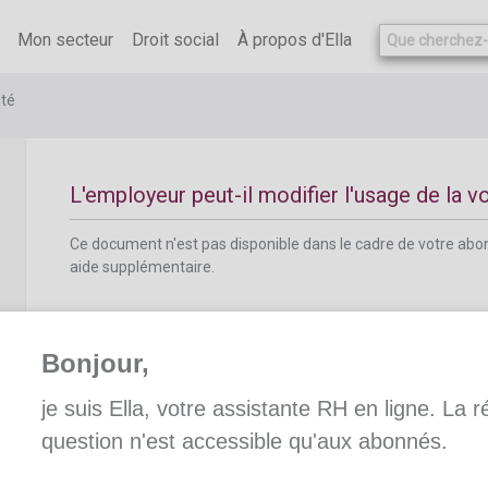
Ce document n'est pas disponible dans le cadre de votre ab
aide supplémentaire.
Mon secteur
Droit social
À propos d'Ella
ité
L'employeur peut-il modifier l'usage de la v
Ce document n'est pas disponible dans le cadre de votre ab
aide supplémentaire.
Bonjour,
je suis Ella, votre assistante RH en ligne. La 
La voiture pendant la suspension du contrat 
question n'est accessible qu'aux abonnés.
Ce document n'est pas disponible dans le cadre de votre ab