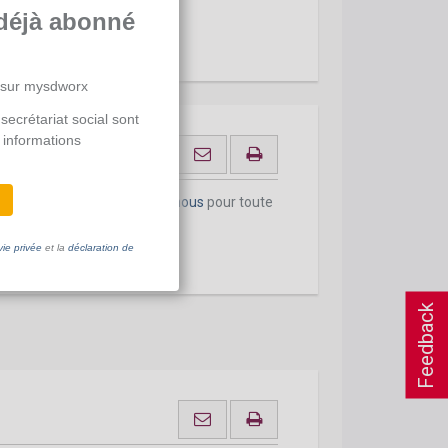
déjà abonné
 sur mysdworx
secrétariat social sont
 informations
onnement actuel.
Contactez-nous
pour toute
vie privée
et la
déclaration de
Feedback