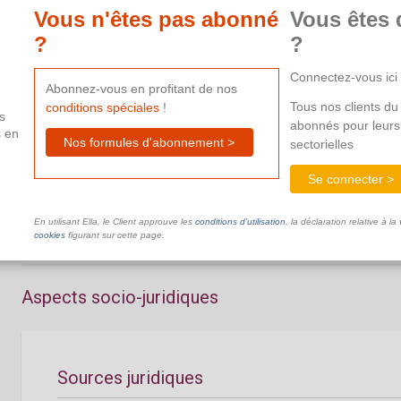
aide supplémentaire.
Vous n'êtes pas abonné
Vous êtes 
?
?
Connectez-vous ici
Abonnez-vous en profitant de nos
Tous nos clients du 
conditions spéciales
!
s
abonnés pour leurs
s en
La voiture à la fin du contrat de travail
Nos formules d'abonnement >
sectorielles
Se connecter >
Ce document n'est pas disponible dans le cadre de votre ab
aide supplémentaire.
En utilisant Ella, le Client approuve les
conditions d’utilisation
, la déclaration relative à la
cookies
figurant sur cette page.
Aspects socio-juridiques
Sources juridiques