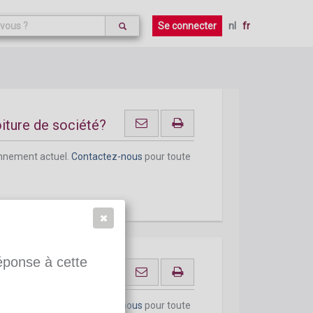
onnement actuel.
Contactez-nous
pour toute
Se connecter
nl
fr
oiture de société?
onnement actuel.
Contactez-nous
pour toute
réponse à cette
de travail
onnement actuel.
Contactez-nous
pour toute