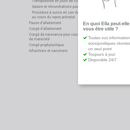
Transposition en jours de congé postnatal
Salaire et rémunérations pour le congé de maternité
Procédure à suivre en cas de maladie de la travailleuse
au cours du repos prénatal
Pause d'allaitement
En quoi Ella peut-elle
vous être utile ?
Congé d'allaitement
Congé de naissance pour cause de conversion du repos
Toutes vos information
de maternité
sociojuridiques réunie
Congé prophylactique
un seul point
Infractions et sanctions
Toujours à jour
Disponible 24/7