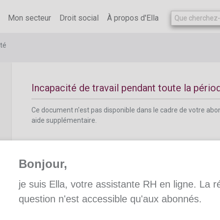
Ce document n'est pas disponible dans le cadre de votre ab
aide supplémentaire.
Mon secteur
Droit social
À propos d'Ella
té
Incapacité de travail pendant toute la pério
Ce document n'est pas disponible dans le cadre de votre ab
aide supplémentaire.
Bonjour,
je suis Ella, votre assistante RH en ligne. La 
Transposition en jours de congé postnatal
question n'est accessible qu'aux abonnés.
Ce document n'est pas disponible dans le cadre de votre ab