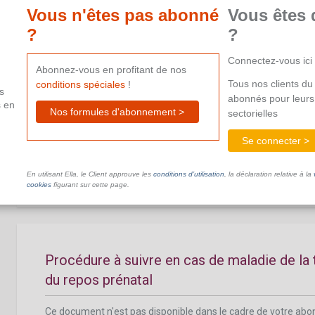
aide supplémentaire.
Vous n'êtes pas abonné
Vous êtes 
?
?
Connectez-vous ici
Abonnez-vous en profitant de nos
Tous nos clients du 
conditions spéciales
!
s
abonnés pour leurs
s en
Salaire et rémunérations pour le congé de 
Nos formules d'abonnement >
sectorielles
Se connecter >
Ce document n'est pas disponible dans le cadre de votre ab
aide supplémentaire.
En utilisant Ella, le Client approuve les
conditions d’utilisation
, la déclaration relative à la
cookies
figurant sur cette page.
Procédure à suivre en cas de maladie de la 
du repos prénatal
Ce document n'est pas disponible dans le cadre de votre ab