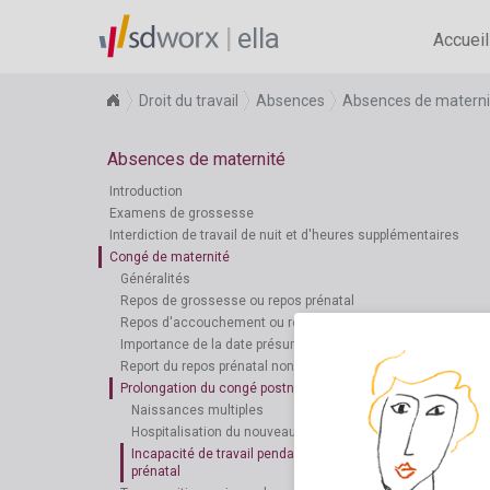
ella
Accueil
Droit du travail
Absences
Absences de materni
Absences de maternité
Introduction
Examens de grossesse
Interdiction de travail de nuit et d'heures supplémentaires
Congé de maternité
Généralités
Repos de grossesse ou repos prénatal
Repos d'accouchement ou repos postnatal
Importance de la date présumée de l'accouchement
Report du repos prénatal non pris
Prolongation du congé postnatal
Naissances multiples
Hospitalisation du nouveau-né
Incapacité de travail pendant toute la période du repos
prénatal