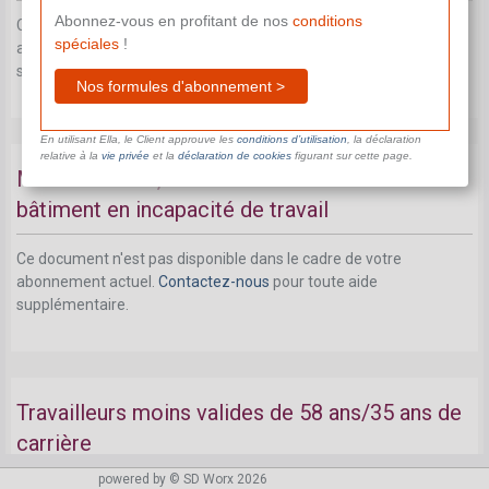
Abonnez-vous en profitant de nos
conditions
Ce document n'est pas disponible dans le cadre de votre
spéciales
!
abonnement actuel.
Contactez-nous
pour toute aide
supplémentaire.
Nos formules d'abonnement >
En utilisant Ella, le Client approuve les
conditions d’utilisation
, la déclaration
relative à la
vie privée
et la
déclaration de cookies
figurant sur cette page.
Métiers lourds, travail de nuit et ouvriers du
bâtiment en incapacité de travail
Ce document n'est pas disponible dans le cadre de votre
abonnement actuel.
Contactez-nous
pour toute aide
supplémentaire.
Travailleurs moins valides de 58 ans/35 ans de
carrière
powered by © SD Worx 2026