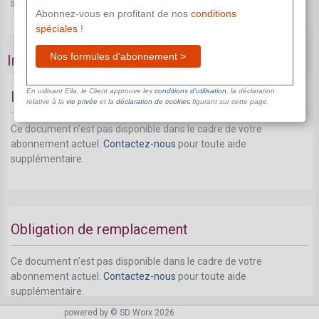
supplémentaire.
Abonnez-vous en profitant de nos
conditions
spéciales
!
Nos formules d'abonnement >
Impact transfert d'entreprise
En utilisant Ella, le Client approuve les
conditions d’utilisation
, la déclaration
Indemnité
relative à la
vie privée
et la
déclaration de cookies
figurant sur cette page.
Ce document n'est pas disponible dans le cadre de votre
abonnement actuel.
Contactez-nous
pour toute aide
supplémentaire.
Obligation de remplacement
Ce document n'est pas disponible dans le cadre de votre
abonnement actuel.
Contactez-nous
pour toute aide
supplémentaire.
powered by © SD Worx 2026