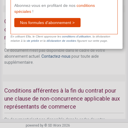
Abonnez-vous en profitant de nos
conditions
spéciales
!
Conditions afférentes à la rémunération pour la
Nos formules d'abonnement >
clause de non-concurrence applicable aux
représentants de commerce
En utilisant Ella, le Client approuve les
conditions d’utilisation
, la déclaration
relative à la
vie privée
et la
déclaration de cookies
figurant sur cette page.
Ce document n'est pas disponible dans le cadre de votre
abonnement actuel.
Contactez-nous
pour toute aide
supplémentaire.
Conditions afférentes à la fin du contrat pour
une clause de non-concurrence applicable aux
représentants de commerce
Ce document n'est pas disponible dans le cadre de votre
abonnement actuel.
Contactez-nous
pour toute aide
powered by © SD Worx 2026