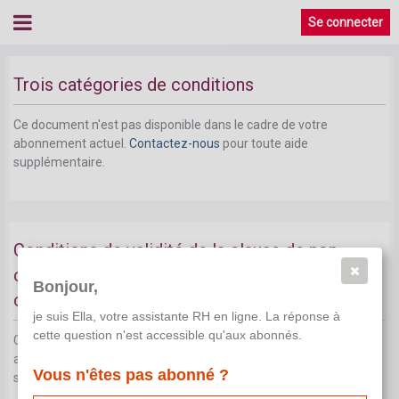
Conditions de la clause de non-concurrence
Se connecter
pour les représentants de commerce
Trois catégories de conditions
Ce document n'est pas disponible dans le cadre de votre
abonnement actuel.
Contactez-nous
pour toute aide
supplémentaire.
Conditions de validité de la clause de non-
concurrence applicable aux représentants de
Bonjour,
commerce
je suis Ella, votre assistante RH en ligne. La réponse à
cette question n'est accessible qu'aux abonnés.
Ce document n'est pas disponible dans le cadre de votre
abonnement actuel.
Contactez-nous
pour toute aide
Vous n'êtes pas abonné ?
supplémentaire.