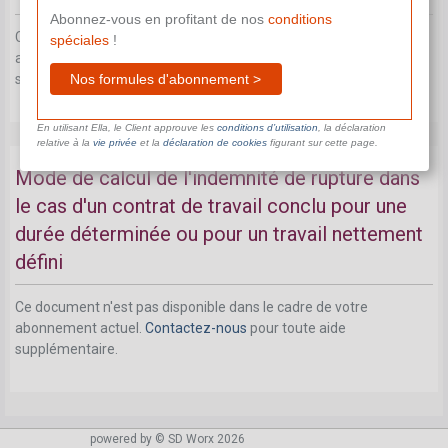
Abonnez-vous en profitant de nos
conditions
Ce document n'est pas disponible dans le cadre de votre
spéciales
!
abonnement actuel.
Contactez-nous
pour toute aide
Nos formules d'abonnement >
supplémentaire.
En utilisant Ella, le Client approuve les
conditions d’utilisation
, la déclaration
relative à la
vie privée
et la
déclaration de cookies
figurant sur cette page.
Mode de calcul de l'indemnité de rupture dans
le cas d'un contrat de travail conclu pour une
durée déterminée ou pour un travail nettement
défini
Ce document n'est pas disponible dans le cadre de votre
abonnement actuel.
Contactez-nous
pour toute aide
supplémentaire.
powered by © SD Worx 2026