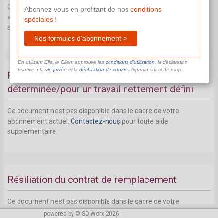
Ce document n'est pas disponible dans le cadre de votre
Abonnez-vous en profitant de nos
conditions
abonnement actuel.
Contactez-nous
pour toute aide
spéciales
!
supplémentaire.
Nos formules d'abonnement >
En utilisant Ella, le Client approuve les
conditions d’utilisation
, la déclaration
relative à la
vie privée
et la
déclaration de cookies
figurant sur cette page.
Résiliation d'un contrat de travail à durée
déterminée/pour un travail nettement défini
Ce document n'est pas disponible dans le cadre de votre
abonnement actuel.
Contactez-nous
pour toute aide
supplémentaire.
Résiliation du contrat de remplacement
Ce document n'est pas disponible dans le cadre de votre
abonnement actuel.
Contactez-nous
pour toute aide
powered by © SD Worx 2026