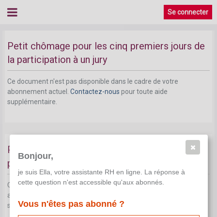
Se connecter
Petit chômage pour participer à un jury
Petit chômage pour les cinq premiers jours de
la participation à un jury
Ce document n'est pas disponible dans le cadre de votre
abonnement actuel.
Contactez-nous
pour toute aide
supplémentaire.
Petit chômage à partir du sixième jour de
Bonjour,
participation à un jury
je suis Ella, votre assistante RH en ligne. La réponse à
cette question n'est accessible qu'aux abonnés.
Ce document n'est pas disponible dans le cadre de votre
abonnement actuel.
Contactez-nous
pour toute aide
Vous n'êtes pas abonné ?
supplémentaire.