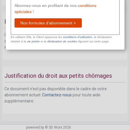
Abonnez-vous en profitant de nos
conditions
spéciales
!
Petits chômages pour les cohabitants
Nos formules d'abonnement >
Ce document n'est pas disponible dans le cadre de votre
En utilisant Ella, le Client approuve les
conditions d’utilisation
, la déclaration
abonnement actuel.
Contactez-nous
pour toute aide
relative à la
vie privée
et la
déclaration de cookies
figurant sur cette page.
supplémentaire.
Justification du droit aux petits chômages
Ce document n'est pas disponible dans le cadre de votre
abonnement actuel.
Contactez-nous
pour toute aide
supplémentaire.
powered by © SD Worx 2026
Condition: ouverture du droit aux petits