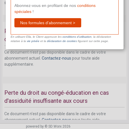
supplémentaire.
Abonnez-vous en profitant de nos
conditions
spéciales
!
Nos formules d'abonnement >
Perte du droit au congé-éducation en cas
En utilisant Ella, le Client approuve les
conditions d’utilisation
, la déclaration
d'utilisation frauduleuse du droit à l'absence
relative à la
vie privée
et la
déclaration de cookies
figurant sur cette page.
Ce document n'est pas disponible dans le cadre de votre
abonnement actuel.
Contactez-nous
pour toute aide
supplémentaire.
Perte du droit au congé-éducation en cas
d'assiduité insuffisante aux cours
Ce document n'est pas disponible dans le cadre de votre
abonnement actuel.
Contactez-nous
pour toute aide
supplémentaire.
powered by © SD Worx 2026