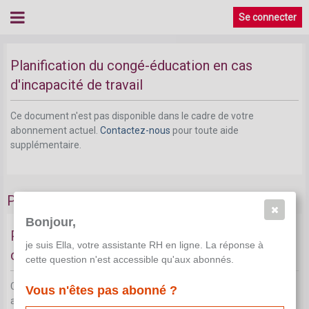
Se connecter
Planification du congé-éducation en cas
d'incapacité de travail
Ce document n'est pas disponible dans le cadre de votre
abonnement actuel.
Contactez-nous
pour toute aide
supplémentaire.
Perte du droit au congé-éducation
Bonjour,
Perte du droit au congé-éducation en cas
je suis Ella, votre assistante RH en ligne. La réponse à
d'échec à un cours donné
cette question n'est accessible qu'aux abonnés.
Ce document n'est pas disponible dans le cadre de votre
Vous n'êtes pas abonné ?
abonnement actuel.
Contactez-nous
pour toute aide