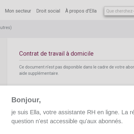
Mon secteur
Droit social
À propos d'Ella
Documents sociaux relatifs aux travailleurs à do
utres)
Contrat de travail à domicile
Ce document n'est pas disponible dans le cadre de votre ab
aide supplémentaire.
Bonjour,
Compte individuel des travailleurs à domicile
je suis Ella, votre assistante RH en ligne. La 
question n'est accessible qu'aux abonnés.
Compte individuel des travailleurs à domic