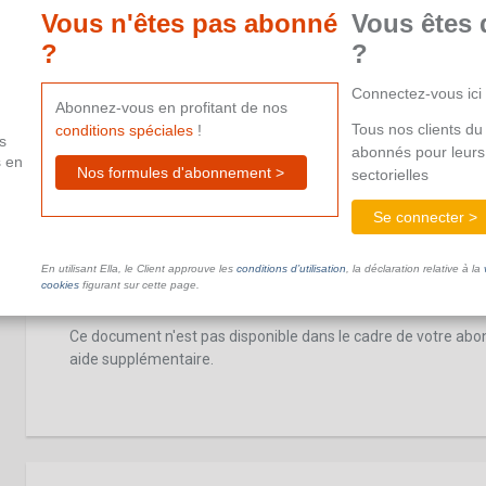
Vous n'êtes pas abonné
Vous êtes 
forfait
?
?
Ce document n'est pas disponible dans le cadre de votre ab
Connectez-vous ici
aide supplémentaire.
Abonnez-vous en profitant de nos
Tous nos clients du 
conditions spéciales
!
s
abonnés pour leurs
s en
Nos formules d'abonnement >
sectorielles
Se connecter >
Compte individuel des travailleurs à domic
En utilisant Ella, le Client approuve les
conditions d’utilisation
, la déclaration relative à la
forfait
cookies
figurant sur cette page.
Ce document n'est pas disponible dans le cadre de votre ab
aide supplémentaire.