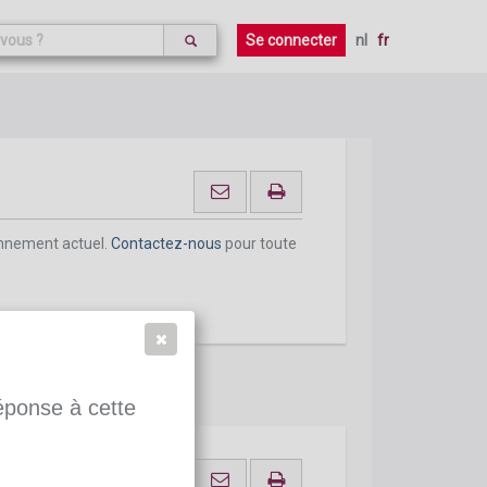
Se connecter
nl
fr
micile
onnement actuel.
Contactez-nous
pour toute
réponse à cette
ile rémunérés au