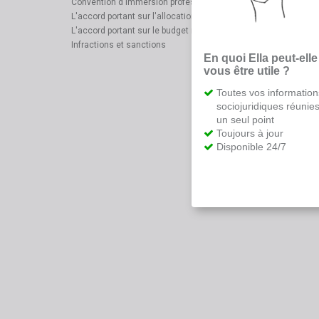
Convention d'immersion professionnelle
L'accord portant sur l'allocation de mobilité
L'accord portant sur le budget mobilité
Infractions et sanctions
En quoi Ella peut-elle
vous être utile ?
Toutes vos information
sociojuridiques réunie
un seul point
Toujours à jour
Disponible 24/7