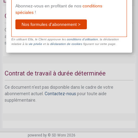
La durée du contract de travail
Abonnez-vous en profitant de nos
conditions
spéciales
!
Contrat de travail à durée indéterminée
Nos formules d'abonnement >
Ce document n'est pas disponible dans le cadre de votre
abonnement actuel.
Contactez-nous
pour toute aide
En utilisant Ella, le Client approuve les
conditions d’utilisation
, la déclaration
supplémentaire.
relative à la
vie privée
et la
déclaration de cookies
figurant sur cette page.
Contrat de travail à durée déterminée
Ce document n'est pas disponible dans le cadre de votre
abonnement actuel.
Contactez-nous
pour toute aide
supplémentaire.
Contrat de travail pour un travail nettement
powered by © SD Worx 2026