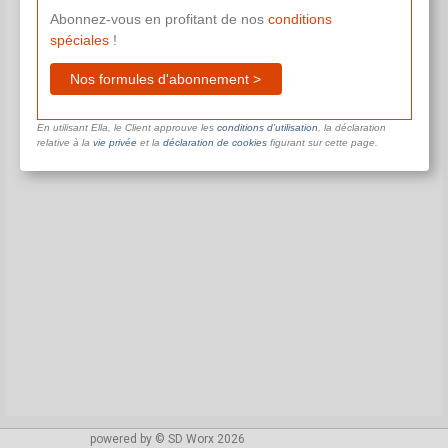
Abonnez-vous en profitant de nos
conditions
spéciales
!
Nos formules d'abonnement >
En utilisant Ella, le Client approuve les
conditions d’utilisation
, la déclaration
relative à la
vie privée
et la
déclaration de cookies
figurant sur cette page.
powered by © SD Worx 2026