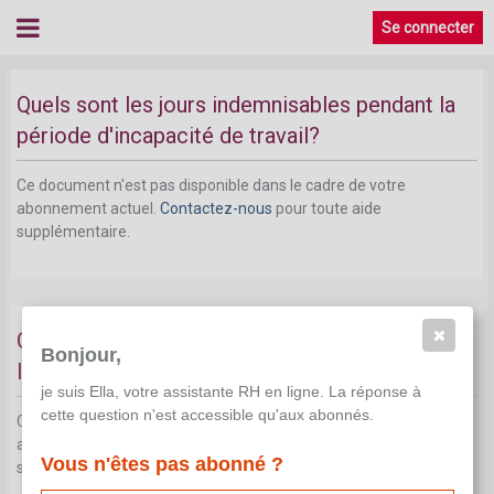
Se connecter
Quels sont les jours indemnisables pendant la
période d'incapacité de travail?
Ce document n'est pas disponible dans le cadre de votre
abonnement actuel.
Contactez-nous
pour toute aide
supplémentaire.
Quels sont les jours non indemnisables pendant
Bonjour,
la période d'incapacité de travail?
je suis Ella, votre assistante RH en ligne. La réponse à
cette question n'est accessible qu'aux abonnés.
Ce document n'est pas disponible dans le cadre de votre
abonnement actuel.
Contactez-nous
pour toute aide
Vous n'êtes pas abonné ?
supplémentaire.