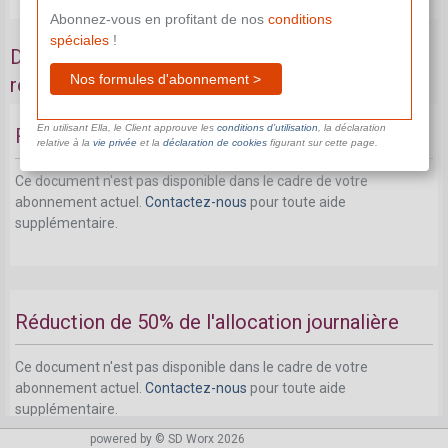
Abonnez-vous en profitant de nos
conditions
spéciales
!
Dans quels cas l'indemnité de maladie est-elle
Nos formules d'abonnement >
réduite?
En utilisant Ella, le Client approuve les
conditions d’utilisation
, la déclaration
Réduction de 10% de l'allocation journalière
relative à la
vie privée
et la
déclaration de cookies
figurant sur cette page.
Ce document n'est pas disponible dans le cadre de votre
abonnement actuel.
Contactez-nous
pour toute aide
supplémentaire.
Réduction de 50% de l'allocation journalière
Ce document n'est pas disponible dans le cadre de votre
abonnement actuel.
Contactez-nous
pour toute aide
supplémentaire.
powered by © SD Worx 2026