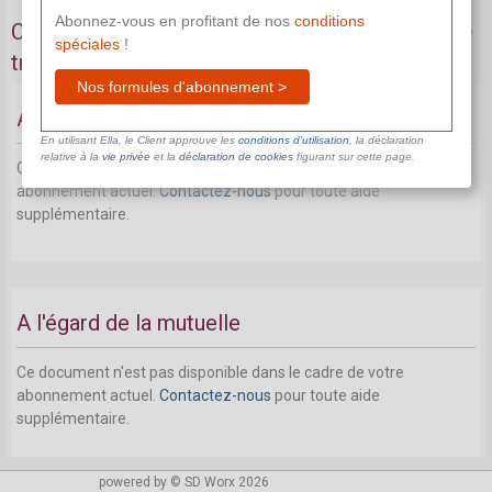
Abonnez-vous en profitant de nos
conditions
Comment et quand déclarer votre incapacité de
spéciales
!
travail?
Nos formules d'abonnement >
A l'égard de l'employeur
En utilisant Ella, le Client approuve les
conditions d’utilisation
, la déclaration
relative à la
vie privée
et la
déclaration de cookies
figurant sur cette page.
Ce document n'est pas disponible dans le cadre de votre
abonnement actuel.
Contactez-nous
pour toute aide
supplémentaire.
A l'égard de la mutuelle
Ce document n'est pas disponible dans le cadre de votre
abonnement actuel.
Contactez-nous
pour toute aide
supplémentaire.
powered by © SD Worx 2026