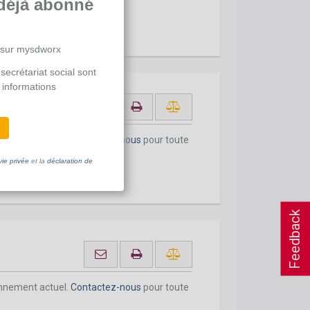
déjà abonné
 sur mysdworx
secrétariat social sont
 informations
onnement actuel.
Contactez-nous
pour toute
vie privée
et la
déclaration de
Feedback
onnement actuel.
Contactez-nous
pour toute