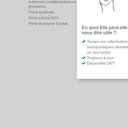
Indemnité complémentaire en cas de maladie et de
grossesse
Prime syndicale
Prime corona 2021
Prime de pouvoir d'achat
En quoi Ella peut-elle
vous être utile ?
Toutes vos information
sociojuridiques réunie
un seul point
Toujours à jour
Disponible 24/7