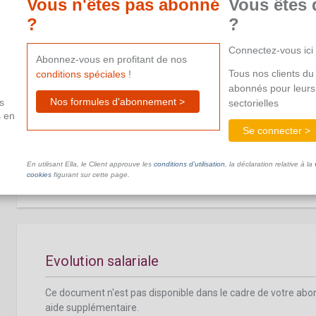
Vous n'êtes pas abonné
Vous êtes 
aide supplémentaire.
?
?
Connectez-vous ici
Abonnez-vous en profitant de nos
Tous nos clients du 
conditions spéciales
!
abonnés pour leurs
Nos formules d'abonnement >
s
sectorielles
Pension extralégale
s en
Se connecter >
Ce document n'est pas disponible dans le cadre de votre ab
aide supplémentaire.
En utilisant Ella, le Client approuve les
conditions d’utilisation
, la déclaration relative à la
cookies
figurant sur cette page.
Evolution salariale
Ce document n'est pas disponible dans le cadre de votre ab
aide supplémentaire.