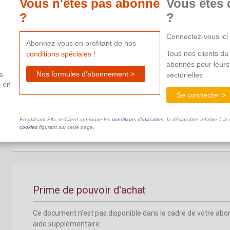
Vous n'êtes pas abonné
Vous êtes 
aide supplémentaire.
?
?
Connectez-vous ici
Abonnez-vous en profitant de nos
Tous nos clients du 
conditions spéciales
!
abonnés pour leurs
Nos formules d'abonnement >
s
sectorielles
Prime corona 2021
s en
Se connecter >
Ce document n'est pas disponible dans le cadre de votre ab
aide supplémentaire.
En utilisant Ella, le Client approuve les
conditions d’utilisation
, la déclaration relative à la
cookies
figurant sur cette page.
Prime de pouvoir d'achat
Ce document n'est pas disponible dans le cadre de votre ab
aide supplémentaire.