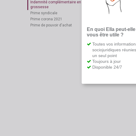
Indemnité complémentaire en cas de maladie et de
grossesse
Prime syndicale
Prime corona 2021
Prime de pouvoir d'achat
En quoi Ella peut-elle
vous être utile ?
Toutes vos information
sociojuridiques réunie
un seul point
Toujours à jour
Disponible 24/7