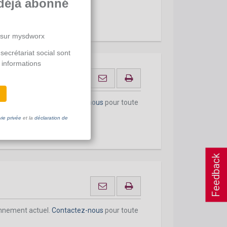
déjà abonné
 sur mysdworx
secrétariat social sont
 informations
onnement actuel.
Contactez-nous
pour toute
vie privée
et la
déclaration de
Feedback
onnement actuel.
Contactez-nous
pour toute