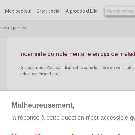
Ce document n'est pas disponible dans le cadre de votre ab
aide supplémentaire.
Mon secteur
Droit social
À propos d'Ella
ires et primes
Indemnité complémentaire en cas de malad
Ce document n'est pas disponible dans le cadre de votre ab
aide supplémentaire.
Malheureusement,
la réponse à cette question n'est accessible 
Prime syndicale
Ce document n'est pas disponible dans le cadre de votre ab