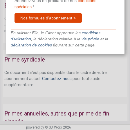
Abonnez-vous en profitant de nos
conditions
Eco-chèques
spéciales
!
Nos formules d'abonnement >
Ce document n'est pas disponible dans le cadre de votre
abonnement actuel.
Contactez-nous
pour toute aide
supplémentaire.
En utilisant Ella, le Client approuve les
conditions
d’utilisation
, la déclaration relative à la
vie privée
et la
déclaration de cookies
figurant sur cette page.
Prime syndicale
Ce document n'est pas disponible dans le cadre de votre
abonnement actuel.
Contactez-nous
pour toute aide
supplémentaire.
Primes annuelles, autres que prime de fin
d'année
powered by © SD Worx 2026