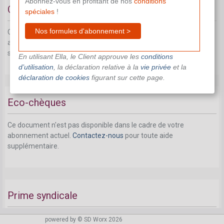
Abonnez-vous en profitant de nos
conditions
Cheques repas
spéciales
!
Nos formules d'abonnement >
Ce document n'est pas disponible dans le cadre de votre
abonnement actuel.
Contactez-nous
pour toute aide
supplémentaire.
En utilisant Ella, le Client approuve les
conditions
d’utilisation
, la déclaration relative à la
vie privée
et la
déclaration de cookies
figurant sur cette page.
Eco-chèques
Ce document n'est pas disponible dans le cadre de votre
abonnement actuel.
Contactez-nous
pour toute aide
supplémentaire.
Prime syndicale
Ce document n'est pas disponible dans le cadre de votre
powered by © SD Worx 2026