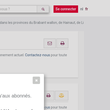
onnement actuel.
Contactez-nous
pour toute
Se connecter
nl
fr
ert dans les provinces du Brabant wallon, de Hainaut, de Liège, de Luxem
onnement actuel.
Contactez-nous
pour toute
qu'aux abonnés.
onnement actuel.
Contactez-nous
pour toute