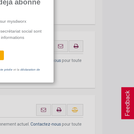
déjà abonné
 sur mysdworx
secrétariat social sont
 informations
age temporaire
onnement actuel.
Contactez-nous
pour toute
vie privée
et la
déclaration de
Feedback
onnement actuel.
Contactez-nous
pour toute