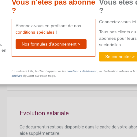
Vous n'êtes pas abonné
Vous êtes 
aide supplémentaire.
?
?
Connectez-vous ici
Abonnez-vous en profitant de nos
Tous nos clients du 
conditions spéciales
!
abonnés pour leurs
Nos formules d'abonnement >
s
sectorielles
Indemnité complémentaire en cas de chôm
s en
Se connecter >
Ce document n'est pas disponible dans le cadre de votre ab
aide supplémentaire.
En utilisant Ella, le Client approuve les
conditions d’utilisation
, la déclaration relative à la
cookies
figurant sur cette page.
Evolution salariale
Ce document n'est pas disponible dans le cadre de votre ab
aide supplémentaire.