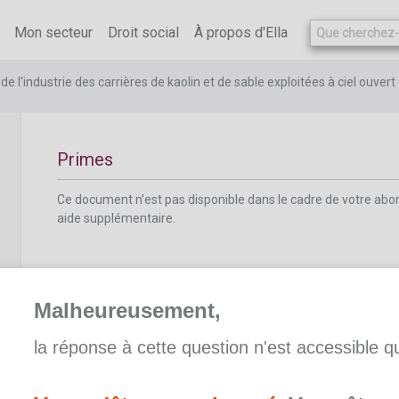
Ce document n'est pas disponible dans le cadre de votre ab
aide supplémentaire.
Mon secteur
Droit social
À propos d'Ella
e l'industrie des carrières de kaolin et de sable exploitées à ciel ouv
Primes
Ce document n'est pas disponible dans le cadre de votre ab
aide supplémentaire.
Malheureusement,
la réponse à cette question n'est accessible 
Prime de fin d'année
Ce document n'est pas disponible dans le cadre de votre ab