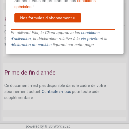
Abonnez-vous en profitant de nos
conditions
spéciales
!
Nos formules d'abonnement >
Primes
Ce document n'est pas disponible dans le cadre de votre
En utilisant Ella, le Client approuve les
conditions
abonnement actuel.
Contactez-nous
pour toute aide
d’utilisation
, la déclaration relative à la
vie privée
et la
supplémentaire.
déclaration de cookies
figurant sur cette page.
Prime de fin d'année
Ce document n'est pas disponible dans le cadre de votre
abonnement actuel.
Contactez-nous
pour toute aide
supplémentaire.
Indemnité complémentaire en cas de chômage
powered by © SD Worx 2026