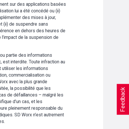
ivement sur des applications basées
isation lui a été concédé ou (ii)
implémenter des mises à jour,
et (ii) de suspendre sans
préférence en dehors des heures de
e l’impact de la suspension de
 ou partie des informations
st interdite. Toute infraction au
 utiliser les informations
ution, commercialisation ou
 Worx avec la plus grande
itée, la possibilité que les
Feedback
as de défaillances – malgré les
ifique d’un cas, et les
meure pleinement responsable du
ridiques. SD Worx n’est autrement
es.