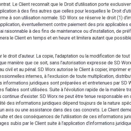
contrat. Le Client reconnaît que le Droit d’utilisation porte exclus
pplication à des fins autres que celles pour lesquelles le Droit d’util
forme à son utilisation normale. SD Worx se réserve le droit (1) d’
application, éventuellement contre paiement des prix applicables 
délai raisonnable à des fins de maintenance ou d’installation, de 
mera le Client en temps et en heure et limitera autant que possibl
e droit d’auteur. La copie, l’adaptation ou la modification de tout
ue manière que ce soit, sans l’autorisation expresse de SD Worx, e
 civil et au pénal. SD Worx autorise le Client à copier, imprimer et
ssionnelles internes, à l’exclusion de toute multiplication, distrib
 Les informations juridiques sont préparées et entretenues par SD
fiables sont utilisées. Suite à l’évolution rapide de la matière tra
continue d'exister. SD Worx ne peut être tenue responsable en c
ilité des informations juridiques dépend toujours de la nature spéc
s un avis ou une assistance dans des cas concrets. Le Client de
nsulte et des conséquences de l’utilisation de ces informations ju
 subis par le Client suite à l’application d’informations juridiqu