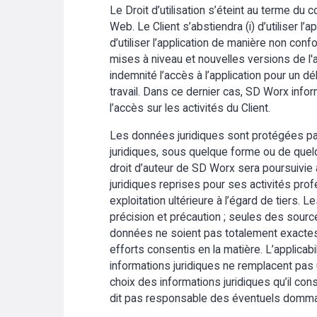
Le Droit d’utilisation s’éteint au terme du 
Web. Le Client s’abstiendra (i) d’utiliser l’a
d’utiliser l’application de manière non con
mises à niveau et nouvelles versions de l'
indemnité l’accès à l’application pour un 
travail. Dans ce dernier cas, SD Worx infor
l’accès sur les activités du Client.
Les données juridiques sont protégées par l
juridiques, sous quelque forme ou de quelq
droit d’auteur de SD Worx sera poursuivie au
juridiques reprises pour ses activités profe
exploitation ultérieure à l’égard de tiers.
précision et précaution ; seules des sources 
données ne soient pas totalement exactes 
efforts consentis en la matière. L’applicab
informations juridiques ne remplacent pa
choix des informations juridiques qu’il co
dit pas responsable des éventuels dommages