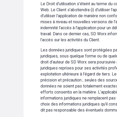
Le Droit d’utilisation s’éteint au terme du 
Web. Le Client s’abstiendra (i) d’utiliser l’a
d’utiliser l’application de manière non con
mises à niveau et nouvelles versions de l'
indemnité l’accès à l’application pour un 
travail. Dans ce dernier cas, SD Worx infor
l’accès sur les activités du Client.
Les données juridiques sont protégées par l
juridiques, sous quelque forme ou de quelq
droit d’auteur de SD Worx sera poursuivie au
juridiques reprises pour ses activités profe
exploitation ultérieure à l’égard de tiers.
précision et précaution ; seules des sources 
données ne soient pas totalement exactes 
efforts consentis en la matière. L’applicab
informations juridiques ne remplacent pa
choix des informations juridiques qu’il co
dit pas responsable des éventuels dommages