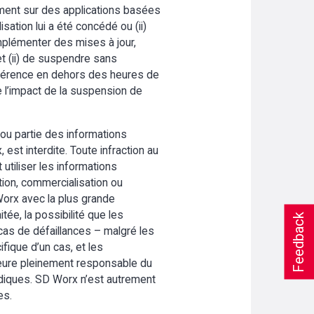
ivement sur des applications basées
isation lui a été concédé ou (ii)
implémenter des mises à jour,
et (ii) de suspendre sans
préférence en dehors des heures de
e l’impact de la suspension de
 ou partie des informations
st interdite. Toute infraction au
 utiliser les informations
ution, commercialisation ou
 Worx avec la plus grande
itée, la possibilité que les
Feedback
as de défaillances – malgré les
ifique d’un cas, et les
meure pleinement responsable du
ridiques. SD Worx n’est autrement
es.