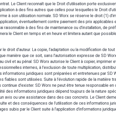
contrat. Le Client reconnaît que le Droit d’utilisation porte exclus
pplication à des fins autres que celles pour lesquelles le Droit d’util
forme à son utilisation normale. SD Worx se réserve le droit (1) d’
application, éventuellement contre paiement des prix applicables 
délai raisonnable à des fins de maintenance ou d’installation, de 
mera le Client en temps et en heure et limitera autant que possibl
e droit d’auteur. La copie, l’adaptation ou la modification de tout
ue manière que ce soit, sans l’autorisation expresse de SD Worx, e
 civil et au pénal. SD Worx autorise le Client à copier, imprimer et
ssionnelles internes, à l’exclusion de toute multiplication, distrib
 Les informations juridiques sont préparées et entretenues par SD
fiables sont utilisées. Suite à l’évolution rapide de la matière tra
continue d'exister. SD Worx ne peut être tenue responsable en c
ilité des informations juridiques dépend toujours de la nature spéc
s un avis ou une assistance dans des cas concrets. Le Client de
nsulte et des conséquences de l’utilisation de ces informations ju
 subis par le Client suite à l’application d’informations juridiqu