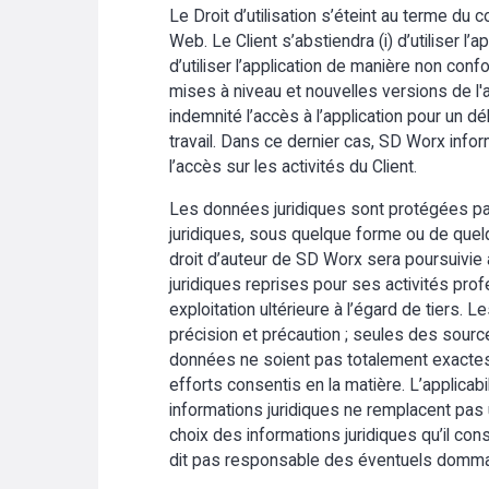
Le Droit d’utilisation s’éteint au terme du 
Web. Le Client s’abstiendra (i) d’utiliser l’a
d’utiliser l’application de manière non con
mises à niveau et nouvelles versions de l'
indemnité l’accès à l’application pour un 
travail. Dans ce dernier cas, SD Worx infor
l’accès sur les activités du Client.
Les données juridiques sont protégées par l
juridiques, sous quelque forme ou de quelq
droit d’auteur de SD Worx sera poursuivie au
juridiques reprises pour ses activités profe
exploitation ultérieure à l’égard de tiers.
précision et précaution ; seules des sources 
données ne soient pas totalement exactes 
efforts consentis en la matière. L’applicab
informations juridiques ne remplacent pa
choix des informations juridiques qu’il co
dit pas responsable des éventuels dommages