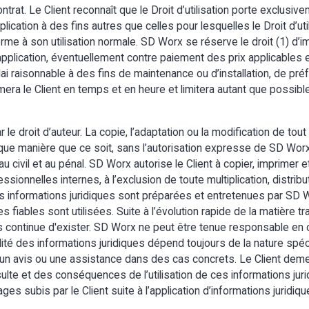
contrat. Le Client reconnaît que le Droit d’utilisation porte exclus
pplication à des fins autres que celles pour lesquelles le Droit d’util
forme à son utilisation normale. SD Worx se réserve le droit (1) d’
application, éventuellement contre paiement des prix applicables 
délai raisonnable à des fins de maintenance ou d’installation, de 
mera le Client en temps et en heure et limitera autant que possibl
e droit d’auteur. La copie, l’adaptation ou la modification de tout
ue manière que ce soit, sans l’autorisation expresse de SD Worx, e
 civil et au pénal. SD Worx autorise le Client à copier, imprimer et
ssionnelles internes, à l’exclusion de toute multiplication, distrib
 Les informations juridiques sont préparées et entretenues par SD
fiables sont utilisées. Suite à l’évolution rapide de la matière tra
continue d'exister. SD Worx ne peut être tenue responsable en c
ilité des informations juridiques dépend toujours de la nature spéc
s un avis ou une assistance dans des cas concrets. Le Client de
nsulte et des conséquences de l’utilisation de ces informations ju
 subis par le Client suite à l’application d’informations juridiqu