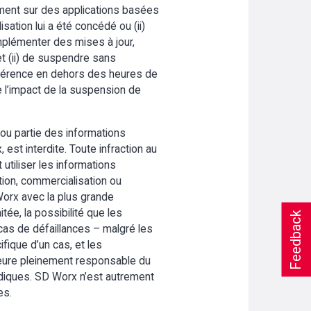
ivement sur des applications basées
isation lui a été concédé ou (ii)
implémenter des mises à jour,
et (ii) de suspendre sans
préférence en dehors des heures de
e l’impact de la suspension de
 ou partie des informations
st interdite. Toute infraction au
 utiliser les informations
ution, commercialisation ou
 Worx avec la plus grande
itée, la possibilité que les
Feedback
as de défaillances – malgré les
ifique d’un cas, et les
meure pleinement responsable du
ridiques. SD Worx n’est autrement
es.