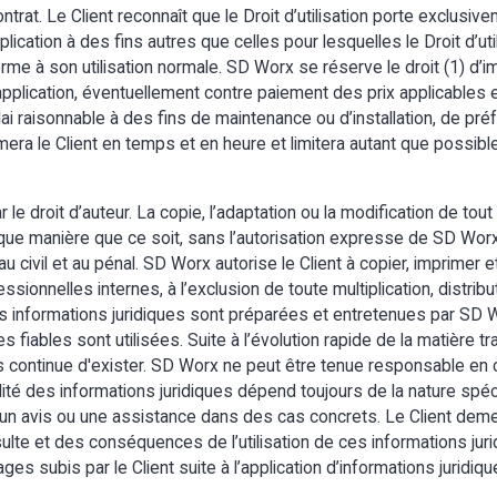
contrat. Le Client reconnaît que le Droit d’utilisation porte exclus
pplication à des fins autres que celles pour lesquelles le Droit d’util
forme à son utilisation normale. SD Worx se réserve le droit (1) d’
application, éventuellement contre paiement des prix applicables 
délai raisonnable à des fins de maintenance ou d’installation, de 
mera le Client en temps et en heure et limitera autant que possibl
e droit d’auteur. La copie, l’adaptation ou la modification de tout
ue manière que ce soit, sans l’autorisation expresse de SD Worx, e
 civil et au pénal. SD Worx autorise le Client à copier, imprimer et
ssionnelles internes, à l’exclusion de toute multiplication, distrib
 Les informations juridiques sont préparées et entretenues par SD
fiables sont utilisées. Suite à l’évolution rapide de la matière tra
continue d'exister. SD Worx ne peut être tenue responsable en c
ilité des informations juridiques dépend toujours de la nature spéc
s un avis ou une assistance dans des cas concrets. Le Client de
nsulte et des conséquences de l’utilisation de ces informations ju
 subis par le Client suite à l’application d’informations juridiqu