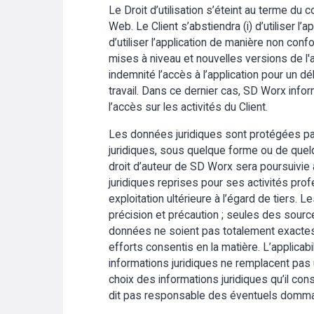
Le Droit d’utilisation s’éteint au terme du 
Web. Le Client s’abstiendra (i) d’utiliser l’a
d’utiliser l’application de manière non con
mises à niveau et nouvelles versions de l'
indemnité l’accès à l’application pour un 
travail. Dans ce dernier cas, SD Worx infor
l’accès sur les activités du Client.
Les données juridiques sont protégées par l
juridiques, sous quelque forme ou de quelq
droit d’auteur de SD Worx sera poursuivie au
juridiques reprises pour ses activités profe
exploitation ultérieure à l’égard de tiers.
précision et précaution ; seules des sources 
données ne soient pas totalement exactes 
efforts consentis en la matière. L’applicab
informations juridiques ne remplacent pa
choix des informations juridiques qu’il co
dit pas responsable des éventuels dommages