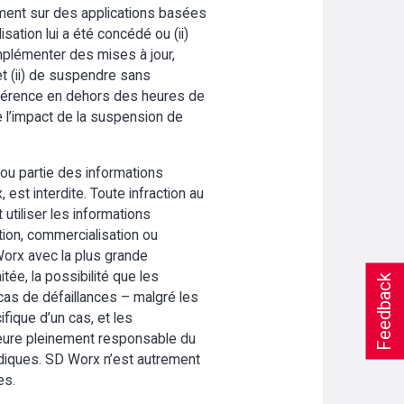
ivement sur des applications basées
isation lui a été concédé ou (ii)
implémenter des mises à jour,
et (ii) de suspendre sans
préférence en dehors des heures de
e l’impact de la suspension de
 ou partie des informations
st interdite. Toute infraction au
 utiliser les informations
ution, commercialisation ou
 Worx avec la plus grande
itée, la possibilité que les
Feedback
as de défaillances – malgré les
ifique d’un cas, et les
meure pleinement responsable du
ridiques. SD Worx n’est autrement
es.