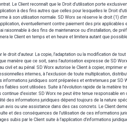
contrat. Le Client reconnaît que le Droit d’utilisation porte exclus
pplication à des fins autres que celles pour lesquelles le Droit d’util
forme à son utilisation normale. SD Worx se réserve le droit (1) d’
application, éventuellement contre paiement des prix applicables 
délai raisonnable à des fins de maintenance ou d’installation, de 
mera le Client en temps et en heure et limitera autant que possibl
e droit d’auteur. La copie, l’adaptation ou la modification de tout
ue manière que ce soit, sans l’autorisation expresse de SD Worx, e
 civil et au pénal. SD Worx autorise le Client à copier, imprimer et
ssionnelles internes, à l’exclusion de toute multiplication, distrib
 Les informations juridiques sont préparées et entretenues par SD
fiables sont utilisées. Suite à l’évolution rapide de la matière tra
continue d'exister. SD Worx ne peut être tenue responsable en c
ilité des informations juridiques dépend toujours de la nature spéc
s un avis ou une assistance dans des cas concrets. Le Client de
nsulte et des conséquences de l’utilisation de ces informations ju
 subis par le Client suite à l’application d’informations juridiqu