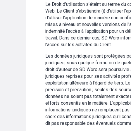
Le Droit d’utilisation s’éteint au terme du 
Web. Le Client s’abstiendra (i) d’utiliser l’a
d’utiliser l’application de manière non con
mises à niveau et nouvelles versions de l'
indemnité l’accès à l’application pour un 
travail. Dans ce dernier cas, SD Worx infor
l’accès sur les activités du Client.
Les données juridiques sont protégées par l
juridiques, sous quelque forme ou de quelq
droit d’auteur de SD Worx sera poursuivie au
juridiques reprises pour ses activités profe
exploitation ultérieure à l’égard de tiers.
précision et précaution ; seules des sources 
données ne soient pas totalement exactes 
efforts consentis en la matière. L’applicab
informations juridiques ne remplacent pa
choix des informations juridiques qu’il co
dit pas responsable des éventuels dommages