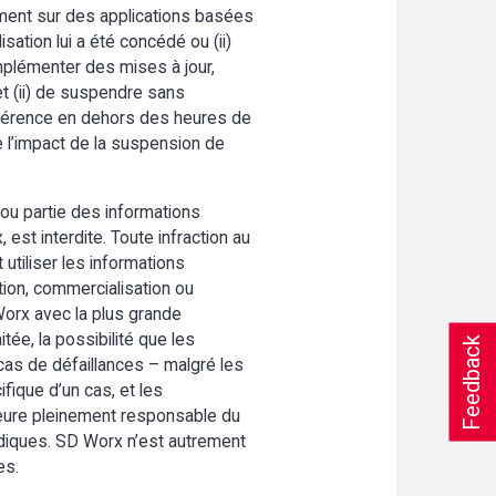
ivement sur des applications basées
isation lui a été concédé ou (ii)
implémenter des mises à jour,
et (ii) de suspendre sans
préférence en dehors des heures de
e l’impact de la suspension de
 ou partie des informations
st interdite. Toute infraction au
 utiliser les informations
ution, commercialisation ou
 Worx avec la plus grande
itée, la possibilité que les
Feedback
as de défaillances – malgré les
ifique d’un cas, et les
meure pleinement responsable du
ridiques. SD Worx n’est autrement
es.