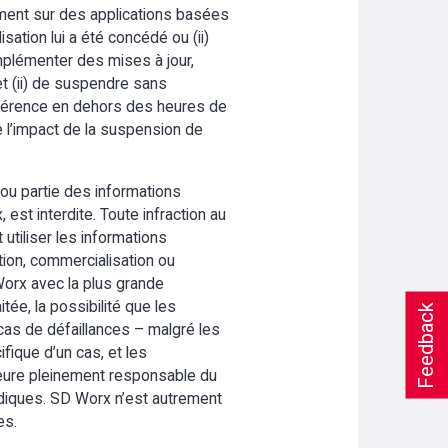
ivement sur des applications basées
isation lui a été concédé ou (ii)
implémenter des mises à jour,
et (ii) de suspendre sans
préférence en dehors des heures de
e l’impact de la suspension de
 ou partie des informations
st interdite. Toute infraction au
 utiliser les informations
ution, commercialisation ou
 Worx avec la plus grande
itée, la possibilité que les
Feedback
as de défaillances – malgré les
ifique d’un cas, et les
meure pleinement responsable du
ridiques. SD Worx n’est autrement
es.