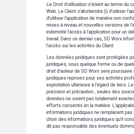
Le Droit d’utilisation s’éteint au terme du 
Web. Le Client s’abstiendra (i) d’utiliser l’a
d’utiliser l’application de manière non con
mises à niveau et nouvelles versions de l'
indemnité l’accès à l’application pour un 
travail. Dans ce dernier cas, SD Worx infor
l’accès sur les activités du Client.
Les données juridiques sont protégées par l
juridiques, sous quelque forme ou de quelq
droit d’auteur de SD Worx sera poursuivie au
juridiques reprises pour ses activités profe
exploitation ultérieure à l’égard de tiers.
précision et précaution ; seules des sources 
données ne soient pas totalement exactes 
efforts consentis en la matière. L’applicab
informations juridiques ne remplacent pa
choix des informations juridiques qu’il co
dit pas responsable des éventuels dommages