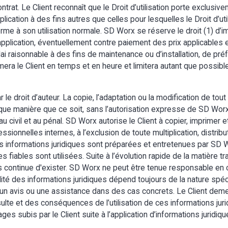
contrat. Le Client reconnaît que le Droit d’utilisation porte exclus
pplication à des fins autres que celles pour lesquelles le Droit d’util
forme à son utilisation normale. SD Worx se réserve le droit (1) d’
application, éventuellement contre paiement des prix applicables 
délai raisonnable à des fins de maintenance ou d’installation, de 
mera le Client en temps et en heure et limitera autant que possibl
e droit d’auteur. La copie, l’adaptation ou la modification de tout
ue manière que ce soit, sans l’autorisation expresse de SD Worx, e
 civil et au pénal. SD Worx autorise le Client à copier, imprimer et
ssionnelles internes, à l’exclusion de toute multiplication, distrib
 Les informations juridiques sont préparées et entretenues par SD
fiables sont utilisées. Suite à l’évolution rapide de la matière tra
continue d'exister. SD Worx ne peut être tenue responsable en c
ilité des informations juridiques dépend toujours de la nature spéc
s un avis ou une assistance dans des cas concrets. Le Client de
nsulte et des conséquences de l’utilisation de ces informations ju
 subis par le Client suite à l’application d’informations juridiqu