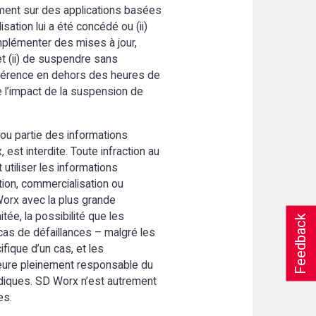
ivement sur des applications basées
isation lui a été concédé ou (ii)
implémenter des mises à jour,
et (ii) de suspendre sans
préférence en dehors des heures de
e l’impact de la suspension de
 ou partie des informations
st interdite. Toute infraction au
 utiliser les informations
ution, commercialisation ou
 Worx avec la plus grande
itée, la possibilité que les
Feedback
as de défaillances – malgré les
ifique d’un cas, et les
meure pleinement responsable du
ridiques. SD Worx n’est autrement
es.