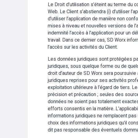
Le Droit d’utilisation s’éteint au terme du 
Web. Le Client s’abstiendra (i) d’utiliser l’a
d’utiliser l’application de manière non con
mises à niveau et nouvelles versions de l'
indemnité l’accès à l’application pour un 
travail. Dans ce dernier cas, SD Worx infor
l’accès sur les activités du Client.
Les données juridiques sont protégées par l
juridiques, sous quelque forme ou de quelq
droit d’auteur de SD Worx sera poursuivie au
juridiques reprises pour ses activités profe
exploitation ultérieure à l’égard de tiers.
précision et précaution ; seules des sources 
données ne soient pas totalement exactes 
efforts consentis en la matière. L’applicab
informations juridiques ne remplacent pa
choix des informations juridiques qu’il co
dit pas responsable des éventuels dommages