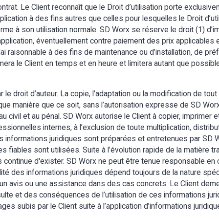
contrat. Le Client reconnaît que le Droit d’utilisation porte exclus
pplication à des fins autres que celles pour lesquelles le Droit d’util
forme à son utilisation normale. SD Worx se réserve le droit (1) d’
application, éventuellement contre paiement des prix applicables 
délai raisonnable à des fins de maintenance ou d’installation, de 
mera le Client en temps et en heure et limitera autant que possibl
e droit d’auteur. La copie, l’adaptation ou la modification de tout
ue manière que ce soit, sans l’autorisation expresse de SD Worx, e
 civil et au pénal. SD Worx autorise le Client à copier, imprimer et
ssionnelles internes, à l’exclusion de toute multiplication, distrib
 Les informations juridiques sont préparées et entretenues par SD
fiables sont utilisées. Suite à l’évolution rapide de la matière tra
continue d'exister. SD Worx ne peut être tenue responsable en c
ilité des informations juridiques dépend toujours de la nature spéc
s un avis ou une assistance dans des cas concrets. Le Client de
nsulte et des conséquences de l’utilisation de ces informations ju
 subis par le Client suite à l’application d’informations juridiqu