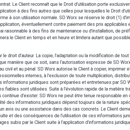
contrat. Le Client reconnaît que le Droit d’utilisation porte exclus
pplication à des fins autres que celles pour lesquelles le Droit d’util
forme à son utilisation normale. SD Worx se réserve le droit (1) d’
application, éventuellement contre paiement des prix applicables 
délai raisonnable à des fins de maintenance ou d’installation, de 
mera le Client en temps et en heure et limitera autant que possibl
e droit d’auteur. La copie, l’adaptation ou la modification de tout
ue manière que ce soit, sans l’autorisation expresse de SD Worx, e
 civil et au pénal. SD Worx autorise le Client à copier, imprimer et
ssionnelles internes, à l’exclusion de toute multiplication, distrib
 Les informations juridiques sont préparées et entretenues par SD
fiables sont utilisées. Suite à l’évolution rapide de la matière tra
continue d'exister. SD Worx ne peut être tenue responsable en c
ilité des informations juridiques dépend toujours de la nature spéc
s un avis ou une assistance dans des cas concrets. Le Client de
nsulte et des conséquences de l’utilisation de ces informations ju
 subis par le Client suite à l’application d’informations juridiqu