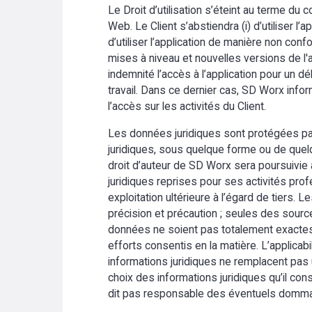
Le Droit d’utilisation s’éteint au terme du 
Web. Le Client s’abstiendra (i) d’utiliser l’a
d’utiliser l’application de manière non con
mises à niveau et nouvelles versions de l'
indemnité l’accès à l’application pour un 
travail. Dans ce dernier cas, SD Worx infor
l’accès sur les activités du Client.
Les données juridiques sont protégées par l
juridiques, sous quelque forme ou de quelq
droit d’auteur de SD Worx sera poursuivie au
juridiques reprises pour ses activités profe
exploitation ultérieure à l’égard de tiers.
précision et précaution ; seules des sources 
données ne soient pas totalement exactes 
efforts consentis en la matière. L’applicab
informations juridiques ne remplacent pa
choix des informations juridiques qu’il co
dit pas responsable des éventuels dommages