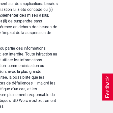
ivement sur des applications basées
isation lui a été concédé ou (ii)
implémenter des mises à jour,
et (ii) de suspendre sans
préférence en dehors des heures de
e l’impact de la suspension de
 ou partie des informations
st interdite. Toute infraction au
 utiliser les informations
ution, commercialisation ou
 Worx avec la plus grande
itée, la possibilité que les
Feedback
as de défaillances – malgré les
ifique d’un cas, et les
meure pleinement responsable du
ridiques. SD Worx n’est autrement
es.