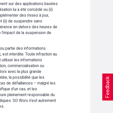
ivement sur des applications basées
isation lui a été concédé ou (ii)
implémenter des mises à jour,
et (ii) de suspendre sans
préférence en dehors des heures de
e l’impact de la suspension de
 ou partie des informations
st interdite. Toute infraction au
 utiliser les informations
ution, commercialisation ou
 Worx avec la plus grande
itée, la possibilité que les
Feedback
as de défaillances – malgré les
ifique d’un cas, et les
meure pleinement responsable du
ridiques. SD Worx n’est autrement
es.