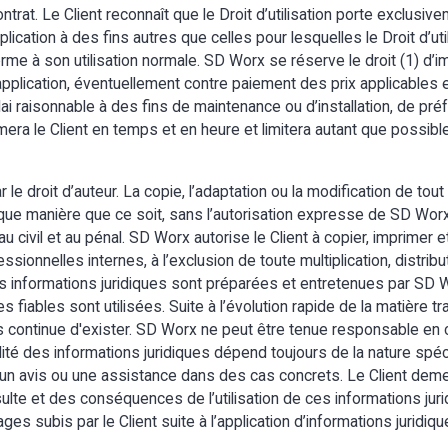
contrat. Le Client reconnaît que le Droit d’utilisation porte exclus
pplication à des fins autres que celles pour lesquelles le Droit d’util
forme à son utilisation normale. SD Worx se réserve le droit (1) d’
application, éventuellement contre paiement des prix applicables 
délai raisonnable à des fins de maintenance ou d’installation, de 
mera le Client en temps et en heure et limitera autant que possibl
e droit d’auteur. La copie, l’adaptation ou la modification de tout
ue manière que ce soit, sans l’autorisation expresse de SD Worx, e
 civil et au pénal. SD Worx autorise le Client à copier, imprimer et
ssionnelles internes, à l’exclusion de toute multiplication, distrib
 Les informations juridiques sont préparées et entretenues par SD
fiables sont utilisées. Suite à l’évolution rapide de la matière tra
continue d'exister. SD Worx ne peut être tenue responsable en c
ilité des informations juridiques dépend toujours de la nature spéc
s un avis ou une assistance dans des cas concrets. Le Client de
nsulte et des conséquences de l’utilisation de ces informations ju
 subis par le Client suite à l’application d’informations juridiqu