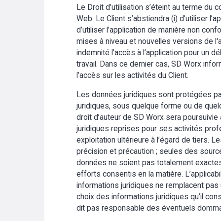
Le Droit d’utilisation s’éteint au terme du 
Web. Le Client s’abstiendra (i) d’utiliser l’a
d’utiliser l’application de manière non con
mises à niveau et nouvelles versions de l'
indemnité l’accès à l’application pour un 
travail. Dans ce dernier cas, SD Worx infor
l’accès sur les activités du Client.
Les données juridiques sont protégées par l
juridiques, sous quelque forme ou de quelq
droit d’auteur de SD Worx sera poursuivie au
juridiques reprises pour ses activités profe
exploitation ultérieure à l’égard de tiers.
précision et précaution ; seules des sources 
données ne soient pas totalement exactes 
efforts consentis en la matière. L’applicab
informations juridiques ne remplacent pa
choix des informations juridiques qu’il co
dit pas responsable des éventuels dommages