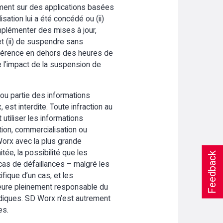
ivement sur des applications basées
isation lui a été concédé ou (ii)
implémenter des mises à jour,
et (ii) de suspendre sans
préférence en dehors des heures de
e l’impact de la suspension de
 ou partie des informations
st interdite. Toute infraction au
 utiliser les informations
ution, commercialisation ou
 Worx avec la plus grande
itée, la possibilité que les
Feedback
as de défaillances – malgré les
ifique d’un cas, et les
meure pleinement responsable du
ridiques. SD Worx n’est autrement
es.