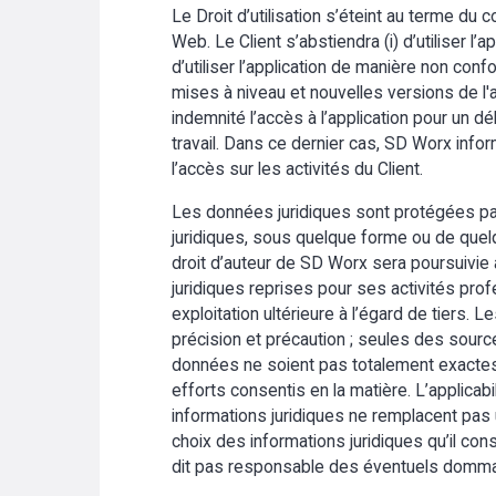
Le Droit d’utilisation s’éteint au terme du 
Web. Le Client s’abstiendra (i) d’utiliser l’a
d’utiliser l’application de manière non con
mises à niveau et nouvelles versions de l'
indemnité l’accès à l’application pour un 
travail. Dans ce dernier cas, SD Worx infor
l’accès sur les activités du Client.
Les données juridiques sont protégées par l
juridiques, sous quelque forme ou de quelq
droit d’auteur de SD Worx sera poursuivie au
juridiques reprises pour ses activités profe
exploitation ultérieure à l’égard de tiers.
précision et précaution ; seules des sources 
données ne soient pas totalement exactes 
efforts consentis en la matière. L’applicab
informations juridiques ne remplacent pa
choix des informations juridiques qu’il co
dit pas responsable des éventuels dommages