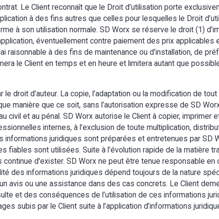
contrat. Le Client reconnaît que le Droit d’utilisation porte exclus
pplication à des fins autres que celles pour lesquelles le Droit d’util
forme à son utilisation normale. SD Worx se réserve le droit (1) d’
application, éventuellement contre paiement des prix applicables 
délai raisonnable à des fins de maintenance ou d’installation, de 
mera le Client en temps et en heure et limitera autant que possibl
e droit d’auteur. La copie, l’adaptation ou la modification de tout
ue manière que ce soit, sans l’autorisation expresse de SD Worx, e
 civil et au pénal. SD Worx autorise le Client à copier, imprimer et
ssionnelles internes, à l’exclusion de toute multiplication, distrib
 Les informations juridiques sont préparées et entretenues par SD
fiables sont utilisées. Suite à l’évolution rapide de la matière tra
continue d'exister. SD Worx ne peut être tenue responsable en c
ilité des informations juridiques dépend toujours de la nature spéc
s un avis ou une assistance dans des cas concrets. Le Client de
nsulte et des conséquences de l’utilisation de ces informations ju
 subis par le Client suite à l’application d’informations juridiqu