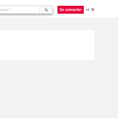
Se connecter
nl
fr