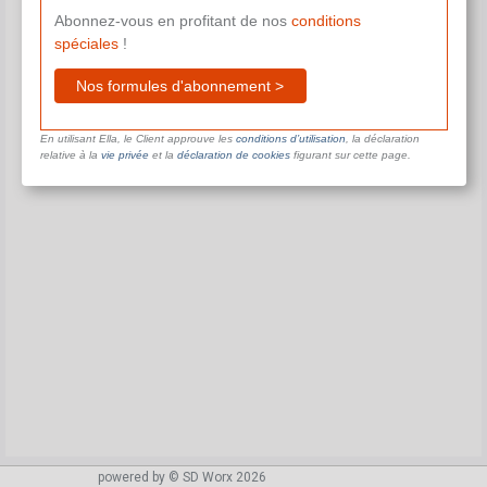
Abonnez-vous en profitant de nos
conditions
spéciales
!
Nos formules d'abonnement >
En utilisant Ella, le Client approuve les
conditions d’utilisation
, la déclaration
relative à la
vie privée
et la
déclaration de cookies
figurant sur cette page.
powered by © SD Worx 2026