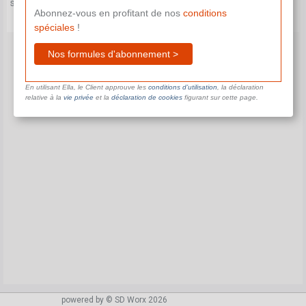
supplémentaire.
Abonnez-vous en profitant de nos
conditions
spéciales
!
Nos formules d'abonnement >
En utilisant Ella, le Client approuve les
conditions d’utilisation
, la déclaration
relative à la
vie privée
et la
déclaration de cookies
figurant sur cette page.
powered by © SD Worx 2026