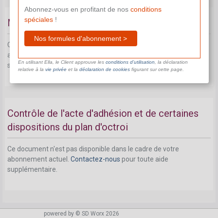
Abonnez-vous en profitant de nos
conditions
spéciales
!
Mentions obligatoires du plan d'octroi
Nos formules d'abonnement >
Ce document n'est pas disponible dans le cadre de votre
abonnement actuel.
Contactez-nous
pour toute aide
En utilisant Ella, le Client approuve les
conditions d’utilisation
, la déclaration
supplémentaire.
relative à la
vie privée
et la
déclaration de cookies
figurant sur cette page.
Contrôle de l'acte d'adhésion et de certaines
dispositions du plan d'octroi
Ce document n'est pas disponible dans le cadre de votre
abonnement actuel.
Contactez-nous
pour toute aide
supplémentaire.
powered by © SD Worx 2026
Formalités administratives