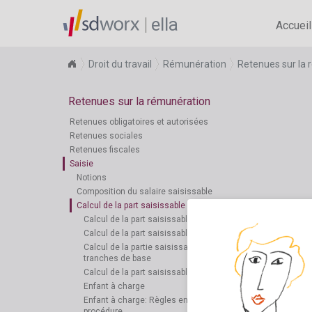
ella
Accueil
Droit du travail
Rémunération
Retenues sur la
Retenues sur la rémunération
Retenues obligatoires et autorisées
Retenues sociales
Retenues fiscales
Saisie
Notions
Composition du salaire saisissable
Calcul de la part saisissable
Calcul de la part saisissable : Principe
Calcul de la part saisissable - revenu minimum
Calcul de la partie saisissable - récapitulatif des
tranches de base
Calcul de la part saisissable : mode de calcul
Enfant à charge
Enfant à charge: Règles en matière de preuve et de
procédure