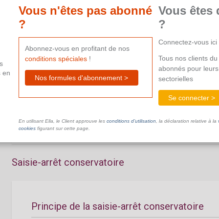
aide supplémentaire.
Vous n'êtes pas abonné
Vous êtes 
?
?
Connectez-vous ici
Abonnez-vous en profitant de nos
Tous nos clients du 
conditions spéciales
!
s
abonnés pour leurs
s en
Procédure de saisie fiscale
Nos formules d'abonnement >
sectorielles
Se connecter >
Ce document n'est pas disponible dans le cadre de votre ab
aide supplémentaire.
En utilisant Ella, le Client approuve les
conditions d’utilisation
, la déclaration relative à la
cookies
figurant sur cette page.
Saisie-arrêt conservatoire
Principe de la saisie-arrêt conservatoire