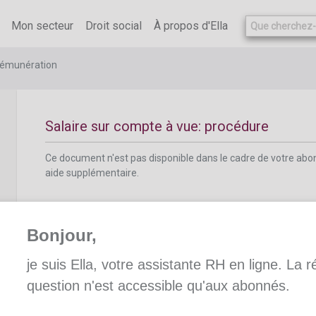
Ce document n'est pas disponible dans le cadre de votre ab
aide supplémentaire.
Mon secteur
Droit social
À propos d'Ella
 rémunération
Salaire sur compte à vue: procédure
Ce document n'est pas disponible dans le cadre de votre ab
aide supplémentaire.
Bonjour,
je suis Ella, votre assistante RH en ligne. La 
Concomitance de plusieurs saisies ou cess
question n'est accessible qu'aux abonnés.
Ce document n'est pas disponible dans le cadre de votre ab