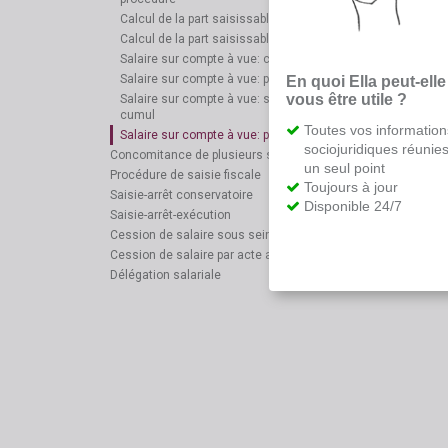
Calcul de la part saisissable: sanction
Calcul de la part saisissable: salaire sur compte à vue
Salaire sur compte à vue: code
Salaire sur compte à vue: période de protection
En quoi Ella peut-elle
vous être utile ?
Salaire sur compte à vue: suppression des règles de
cumul
Toutes vos information
Salaire sur compte à vue: procédure
sociojuridiques réunie
Concomitance de plusieurs saisies ou cessions
un seul point
Procédure de saisie fiscale
Toujours à jour
Saisie-arrêt conservatoire
Disponible 24/7
Saisie-arrêt-exécution
Cession de salaire sous seing privé
Cession de salaire par acte authentique
Délégation salariale