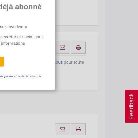
déjà abonné
 sur mysdworx
secrétariat social sont
 informations
onnement actuel.
Contactez-nous
pour toute
vie privée
et la
déclaration de
Feedback