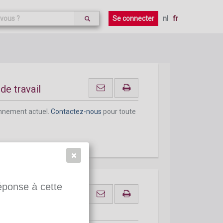
onnement actuel.
Contactez-nous
pour toute
Se connecter
nl
fr
e travail
onnement actuel.
Contactez-nous
pour toute
réponse à cette
veaux régimes de