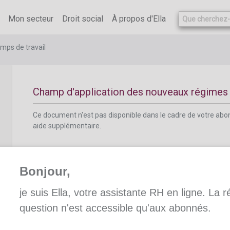
Ce document n'est pas disponible dans le cadre de votre ab
aide supplémentaire.
Mon secteur
Droit social
À propos d'Ella
temps de travail
Champ d'application des nouveaux régimes d
Ce document n'est pas disponible dans le cadre de votre ab
aide supplémentaire.
Bonjour,
je suis Ella, votre assistante RH en ligne. La 
Conditions requises pour instaurer de nou
question n'est accessible qu'aux abonnés.
travail