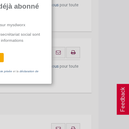
déjà abonné
onnement actuel.
Contactez-nous
pour toute
 sur mysdworx
secrétariat social sont
 informations
onnement actuel.
Contactez-nous
pour toute
vie privée
et la
déclaration de
Feedback