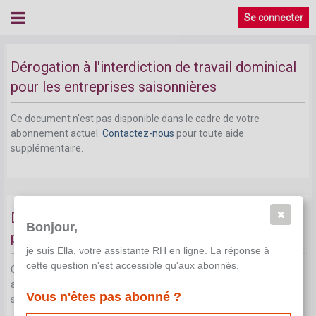
Se connecter
Dérogation à l'interdiction de travail dominical
pour les entreprises saisonnières
Ce document n'est pas disponible dans le cadre de votre
abonnement actuel.
Contactez-nous
pour toute aide
supplémentaire.
Dérogation à l'interdiction de travail dominical
Bonjour,
pour le travail en équipes
je suis Ella, votre assistante RH en ligne. La réponse à
cette question n'est accessible qu'aux abonnés.
Ce document n'est pas disponible dans le cadre de votre
abonnement actuel.
Contactez-nous
pour toute aide
Vous n'êtes pas abonné ?
supplémentaire.