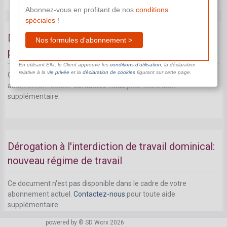
Abonnez-vous en profitant de nos
conditions
spéciales
!
Dérogation à l'interdiction de travail dominical
Nos formules d'abonnement >
pour les domestiques
En utilisant Ella, le Client approuve les
conditions d’utilisation
, la déclaration
relative à la
vie privée
et la
déclaration de cookies
figurant sur cette page.
Ce document n'est pas disponible dans le cadre de votre
abonnement actuel.
Contactez-nous
pour toute aide
supplémentaire.
Dérogation à l'interdiction de travail dominical:
nouveau régime de travail
Ce document n'est pas disponible dans le cadre de votre
abonnement actuel.
Contactez-nous
pour toute aide
supplémentaire.
powered by © SD Worx 2026