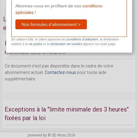
Abonnez-vous en profitant de nos
conditions
spéciales
!
Limite minimale pour chaque période de travail:
Nos formules d'abonnement >
exceptions à la "limite minimale des 3 heures"
En utilisant Ella, le Client approuve les
conditions d’utilisation
, la déclaration
Récapitulatif des exceptions à la règle "limite
relative à la
vie privée
et la
déclaration de cookies
figurant sur cette page.
minimale des 3 heures
Ce document n'est pas disponible dans le cadre de votre
abonnement actuel.
Contactez-nous
pour toute aide
supplémentaire.
Exceptions à la "limite minimale des 3 heures"
fixées par la loi
Ce document n'est pas disponible dans le cadre de votre
powered by © SD Worx 2026