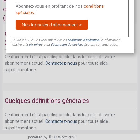
Régime des cotisations dans le cadre du
Abonnez-vous en profitant de nos
conditions
chômage avec complément d'entreprise
spéciales
!
(decavaa)
Nos formules d'abonnement >
Cotisations et retenues à partir du 1er avril
En utilisant Ella, le Client approuve les
conditions d’utilisation
, la déclaration
2010
relative à la
vie privée
et la
déclaration de cookies
figurant sur cette page.
Ce document n'est pas disponible dans le cadre de votre
abonnement actuel.
Contactez-nous
pour toute aide
supplémentaire.
Quelques définitions générales
Ce document n'est pas disponible dans le cadre de votre
abonnement actuel.
Contactez-nous
pour toute aide
supplémentaire.
powered by © SD Worx 2026