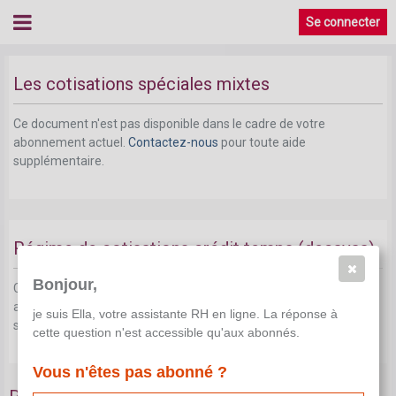
Se connecter
Les cotisations spéciales mixtes
Ce document n'est pas disponible dans le cadre de votre
abonnement actuel.
Contactez-nous
pour toute aide
supplémentaire.
Régime de cotisations crédit temps (decavaa)
Bonjour,
Ce document n'est pas disponible dans le cadre de votre
abonnement actuel.
Contactez-nous
pour toute aide
je suis Ella, votre assistante RH en ligne. La réponse à
supplémentaire.
cette question n'est accessible qu'aux abonnés.
Vous n'êtes pas abonné ?