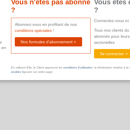
Vous n'êtes pas abonné
Vous êtes 
aide supplémentaire.
?
?
Connectez-vous ici
Abonnez-vous en profitant de nos
Tous nos clients du 
conditions spéciales
!
abonnés pour leurs
Nos formules d'abonnement >
s
sectorielles
s en
Se connecter >
En utilisant Ella, le Client approuve les
conditions d’utilisation
, la déclaration relative à la
cookies
figurant sur cette page.