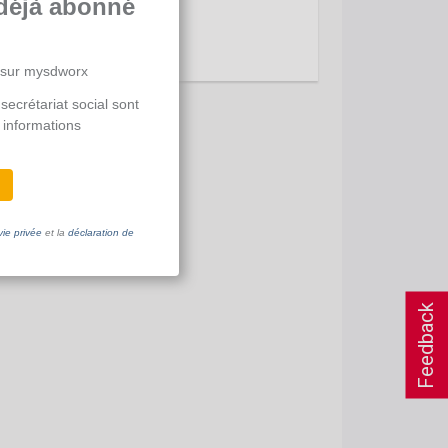
déjà abonné
 sur mysdworx
secrétariat social sont
 informations
vie privée
et la
déclaration de
Feedback