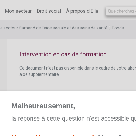
Ce document n'est pas disponible dans le cadre de votre ab
aide supplémentaire.
Mon secteur
Droit social
À propos d'Ella
e secteur flamand de l'aide sociale et des soins de santé
Fonds
Intervention en cas de formation
Ce document n'est pas disponible dans le cadre de votre ab
aide supplémentaire.
Malheureusement,
la réponse à cette question n'est accessible 
Maribel Social
Ce document n'est pas disponible dans le cadre de votre ab