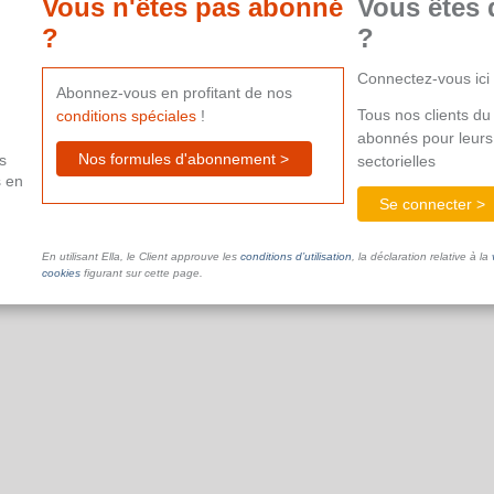
Vous n'êtes pas abonné
Vous êtes 
?
?
Connectez-vous ici
Abonnez-vous en profitant de nos
Tous nos clients du 
conditions spéciales
!
abonnés pour leurs
Nos formules d'abonnement >
s
sectorielles
s en
Se connecter >
En utilisant Ella, le Client approuve les
conditions d’utilisation
, la déclaration relative à la
cookies
figurant sur cette page.