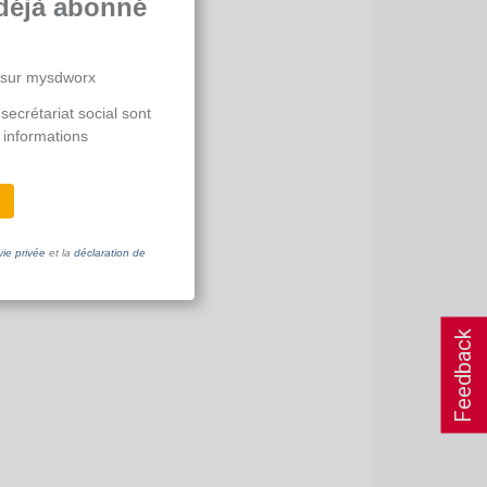
déjà abonné
 sur mysdworx
secrétariat social sont
 informations
vie privée
et la
déclaration de
Feedback