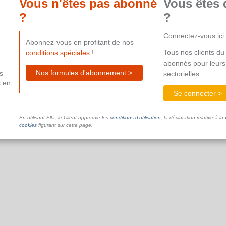
Vous n'êtes pas abonné
Vous êtes 
?
?
Connectez-vous ici
Abonnez-vous en profitant de nos
Tous nos clients du 
conditions spéciales
!
abonnés pour leurs
Nos formules d'abonnement >
s
sectorielles
s en
Se connecter >
En utilisant Ella, le Client approuve les
conditions d’utilisation
, la déclaration relative à la
cookies
figurant sur cette page.