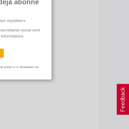
déjà abonné
 sur mysdworx
secrétariat social sont
 informations
vie privée
et la
déclaration de
Feedback