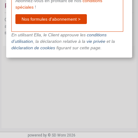
Abonnez-vous en profitant de nos
conditions
Prime syndicale
spéciales
!
Nos formules d'abonnement >
Ce document n'est pas disponible dans le cadre de votre
abonnement actuel.
Contactez-nous
pour toute aide
supplémentaire.
En utilisant Ella, le Client approuve les
conditions
d’utilisation
, la déclaration relative à la
vie privée
et la
déclaration de cookies
figurant sur cette page.
powered by © SD Worx 2026