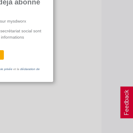
déjà abonné
 sur mysdworx
secrétariat social sont
 informations
vie privée
et la
déclaration de
Feedback