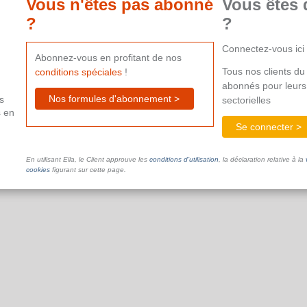
Vous n'êtes pas abonné
Vous êtes 
?
?
Connectez-vous ici
Abonnez-vous en profitant de nos
Tous nos clients du 
conditions spéciales
!
abonnés pour leurs
Nos formules d'abonnement >
s
sectorielles
s en
Se connecter >
En utilisant Ella, le Client approuve les
conditions d’utilisation
, la déclaration relative à la
cookies
figurant sur cette page.