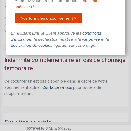
Abonnez-vous en profitant de nos
conditions
Complément de pécule de vacances
spéciales
!
Nos formules d'abonnement >
Ce document n'est pas disponible dans le cadre de votre
abonnement actuel.
Contactez-nous
pour toute aide
supplémentaire.
En utilisant Ella, le Client approuve les
conditions
d’utilisation
, la déclaration relative à la
vie privée
et la
déclaration de cookies
figurant sur cette page.
Indemnité complémentaire en cas de chômage
temporaire
Ce document n'est pas disponible dans le cadre de votre
abonnement actuel.
Contactez-nous
pour toute aide
supplémentaire.
Evolution salariale
powered by © SD Worx 2026