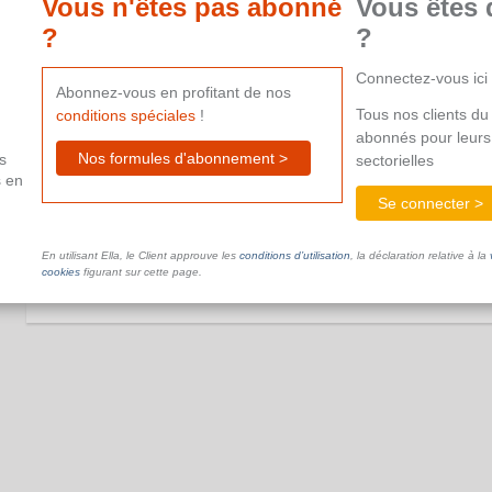
Vous n'êtes pas abonné
Vous êtes 
aide supplémentaire.
?
?
Connectez-vous ici
Abonnez-vous en profitant de nos
Tous nos clients du 
conditions spéciales
!
abonnés pour leurs
Nos formules d'abonnement >
s
sectorielles
Mesures financées par la cotisation de resp
s en
Se connecter >
Ce document n'est pas disponible dans le cadre de votre ab
aide supplémentaire.
En utilisant Ella, le Client approuve les
conditions d’utilisation
, la déclaration relative à la
cookies
figurant sur cette page.