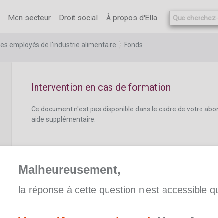
Ce document n'est pas disponible dans le cadre de votre ab
aide supplémentaire.
Mon secteur
Droit social
À propos d'Ella
les employés de l'industrie alimentaire
Fonds
Intervention en cas de formation
Ce document n'est pas disponible dans le cadre de votre ab
aide supplémentaire.
Malheureusement,
la réponse à cette question n'est accessible 
Intervention en cas de maladie
Ce document n'est pas disponible dans le cadre de votre ab