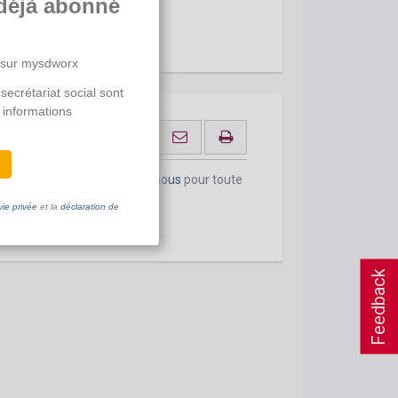
déjà abonné
 sur mysdworx
secrétariat social sont
 informations
onsabilisation
onnement actuel.
Contactez-nous
pour toute
vie privée
et la
déclaration de
Feedback