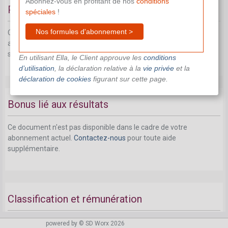
Abonnez-vous en profitant de nos
conditions
Prime d'ancienneté
spéciales
!
Nos formules d'abonnement >
Ce document n'est pas disponible dans le cadre de votre
abonnement actuel.
Contactez-nous
pour toute aide
supplémentaire.
En utilisant Ella, le Client approuve les
conditions
d’utilisation
, la déclaration relative à la
vie privée
et la
déclaration de cookies
figurant sur cette page.
Bonus lié aux résultats
Ce document n'est pas disponible dans le cadre de votre
abonnement actuel.
Contactez-nous
pour toute aide
supplémentaire.
Classification et rémunération
Ce document n'est pas disponible dans le cadre de votre
powered by © SD Worx 2026