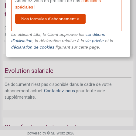
Abonnez-vous en profitant de nos
conditions
Indemnité complémentaire en cas de chômage
spéciales
!
temporaire
Nos formules d'abonnement >
Ce document n'est pas disponible dans le cadre de votre
En utilisant Ella, le Client approuve les
conditions
abonnement actuel.
Contactez-nous
pour toute aide
d’utilisation
, la déclaration relative à la
vie privée
et la
supplémentaire.
déclaration de cookies
figurant sur cette page.
Evolution salariale
Ce document n'est pas disponible dans le cadre de votre
abonnement actuel.
Contactez-nous
pour toute aide
supplémentaire.
Classification et rémunération
powered by © SD Worx 2026