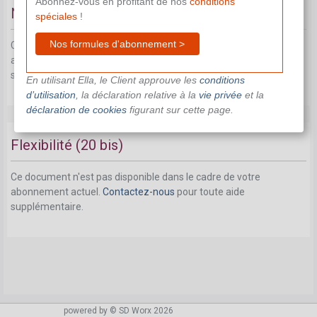
Abonnez-vous en profitant de nos
conditions
Nouveau régimes de travail
spéciales
!
Nos formules d'abonnement >
Ce document n'est pas disponible dans le cadre de votre
abonnement actuel.
Contactez-nous
pour toute aide
supplémentaire.
En utilisant Ella, le Client approuve les
conditions
d’utilisation
, la déclaration relative à la
vie privée
et la
déclaration de cookies
figurant sur cette page.
Flexibilité (20 bis)
Ce document n'est pas disponible dans le cadre de votre
abonnement actuel.
Contactez-nous
pour toute aide
supplémentaire.
powered by © SD Worx 2026