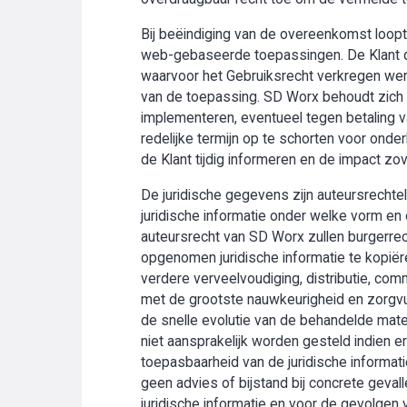
Bij beëindiging van de overeenkomst loopt 
web-gebaseerde toepassingen. De Klant di
waarvoor het Gebruiksrecht verkregen werd
van de toepassing. SD Worx behoudt zich t
implementeren, eventueel tegen betaling v
redelijke termijn op te schorten voor onder
de Klant tijdig informeren en de impact zo
De juridische gegevens zijn auteursrechte
juridische informatie onder welke vorm en 
auteursrecht van SD Worx zullen burgerrech
opgenomen juridische informatie te kopiëre
verdere verveelvoudiging, distributie, com
met de grootste nauwkeurigheid en zorgv
de snelle evolutie van de behandelde mater
niet aansprakelijk worden gesteld indien
toepasbaarheid van de juridische informati
geen advies of bijstand bij concrete geval
juridische informatie en voor de gevolgen 