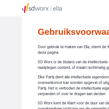
ella
Gebruiksvoorwaa
Door gebruik te maken van Ella, stemt de
deze pagina.
SD Worx is de titularis van de intellectue
raadplegen content, of maakt rechtmatig geb
Elke Partij dient alle intellectuele eigend
overeenkomst kan worden opgevat of uitge
Partij. Het is verboden de intellectuele e
verpanden of over te dragen aan derden.
SD Worx kent de Klant voor de duur van de 
overdraagbaar recht toe om de vermelde toe