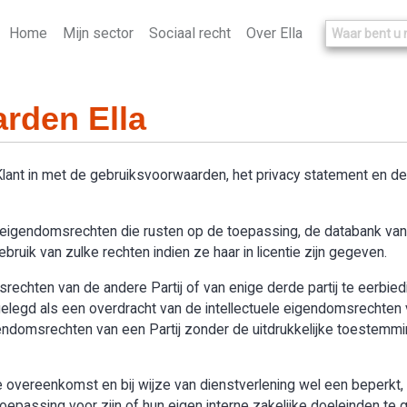
Home
Mijn sector
Sociaal recht
Over Ella
rden Ella
 Klant in met de gebruiksvoorwaarden, het privacy statement en 
le eigendomsrechten die rusten op de toepassing, de databank van “
ruik van zulke rechten indien ze haar in licentie zijn gegeven.
omsrechten van de andere Partij of van enige derde partij te eerbie
legd als een overdracht van de intellectuele eigendomsrechten v
igendomsrechten van een Partij zonder de uitdrukkelijke toestemmi
overeenkomst en bij wijze van dienstverlening wel een beperkt, n
passing voor zijn of hun eigen interne zakelijke doeleinden te g