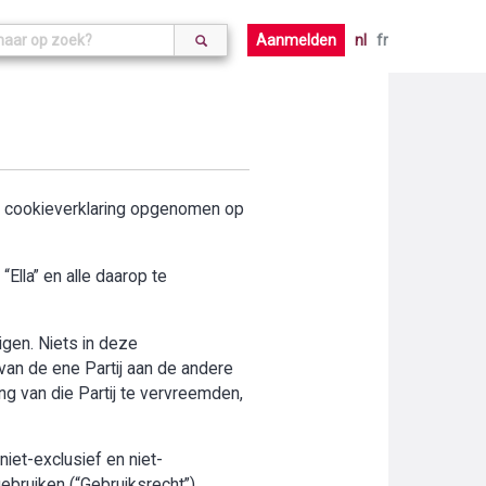
Aanmelden
nl
fr
de cookieverklaring opgenomen op
Ella” en alle daarop te
digen. Niets in deze
an de ene Partij aan de andere
ng van die Partij te vervreemden,
iet-exclusief en niet-
ebruiken (“Gebruiksrecht”).