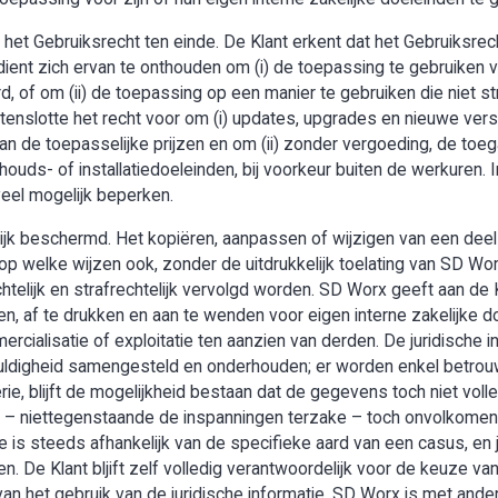
het Gebruiksrecht ten einde. De Klant erkent dat het Gebruiksrech
ent zich ervan te onthouden om (i) de toepassing te gebruiken v
, of om (ii) de toepassing op een manier te gebruiken die niet s
enslotte het recht voor om (i) updates, upgrades en nieuwe vers
an de toepasselijke prijzen en om (ii) zonder vergoeding, de toe
houds- of installatiedoeleinden, bij voorkeur buiten de werkuren. I
veel mogelijk beperken.
lijk beschermd. Het kopiëren, aanpassen of wijzigen van een deel
op welke wijzen ook, zonder de uitdrukkelijk toelating van SD Wo
telijk en strafrechtelijk vervolgd worden. SD Worx geeft aan de 
n, af te drukken en aan te wenden voor eigen interne zakelijke doe
mercialisatie of exploitatie ten aanzien van derden. De juridische
uldigheid samengesteld en onderhouden; er worden enkel betro
ie, blijft de mogelijkheid bestaan dat de gegevens toch niet voll
 er – niettegenstaande de inspanningen terzake – toch onvolko
e is steeds afhankelijk van de specifieke aard van een casus, en 
len. De Klant bljift zelf volledig verantwoordelijk voor de keuze
van het gebruik van de juridische informatie. SD Worx is met ande