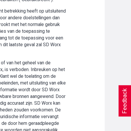
t betrekking heeft op uitsluitend
oor andere doelstellingen dan
trookt met het normale gebruik
ies van de toepassing te
gang tot de toepassing voor een
n dit laatste geval zal SD Worx
 of van het geheel van de
rx, is verboden. Inbreuken op het
Klant wel de toelating om de
leinden, met uitsluiting van elke
 informatie wordt door SD Worx
Feedback
uwbare bronnen aangewend. Door
edig accuraat zijn. SD Worx kan
menheden zouden voorkomen. De
juridische informatie vervangt
 van de door hem geraadpleegde
re woorden niet aansprakelijk